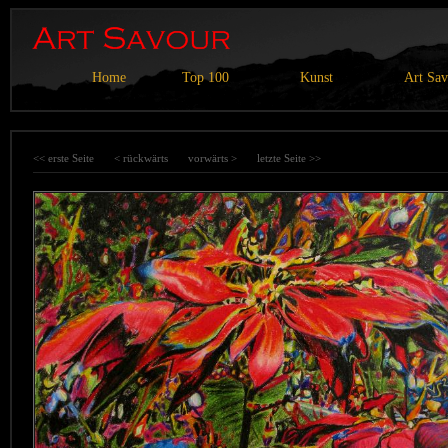
Home
Top 100
Kunst
Art Sa
<< erste Seite
< rückwärts
vorwärts >
letzte Seite >>