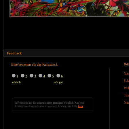
Feedback
Bit
Bitte bewerten Sie das Kunstwerk
Na
1
2
3
4
5
6
E-M
schlecht
sehr gut
We
Tite
Nac
Bewertung nur für angemeldetet Benutzer möglich. Um ein
hier
kostenloses Gäste-Konto zu eröffnen klicken Sie bitte
.