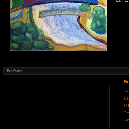
Info/Ka
Feedback
Bit
Na
E-M
We
Tite
Nac