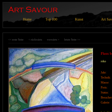
Home
Top 100
Kunst
Art Sa
<< erste Seite
< rückwärts
vorwärts >
letzte Seite >>
Fluss b
reko
Jahr:
Technik:
Masse:
Preis:
Status:
Besucher
Galerie: