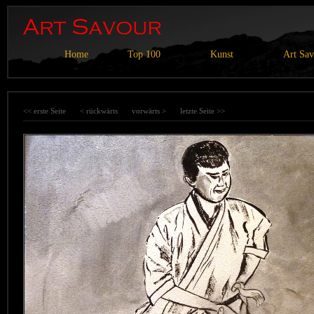
Home
Top 100
Kunst
Art Sa
<< erste Seite
< rückwärts
vorwärts >
letzte Seite >>