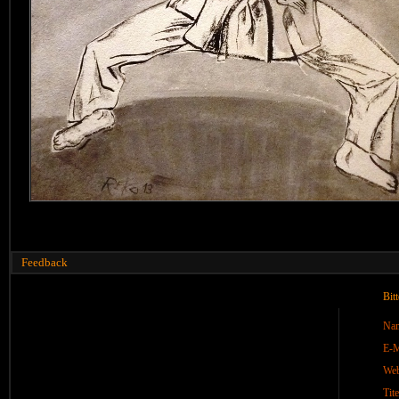
Feedback
Bit
Na
E-M
We
Tite