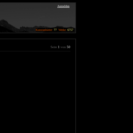
Anmelden
Kunstanbieter:
77
Werke:
6757
Seite
1
von
50