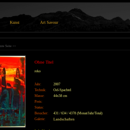
Kunst
Art Savour
tzte Seite >>
Ohne Titel
reko
Jahr:
2007
Technik:
Oel-Spachtel
Masse:
44x58 cm
Preis:
Status:
Besucher:
431 / 634 / 4378 (Monat/Jahr/Total)
Galerie:
Landschaften