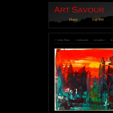
Home
Top 100
<< erste Seite
< rückwärts
vorwärts >
le