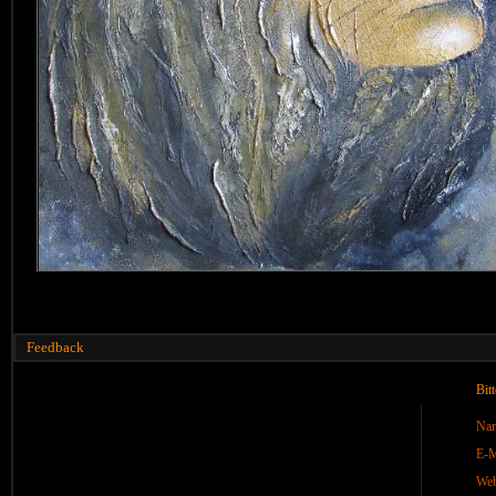
Feedback
Bit
Na
E-M
We