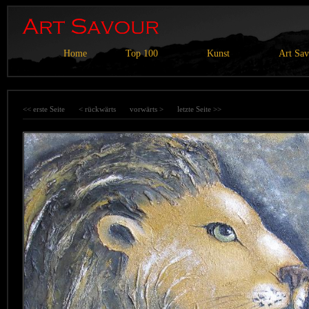
Home
Top 100
Kunst
Art Sa
<< erste Seite
< rückwärts
vorwärts >
letzte Seite >>