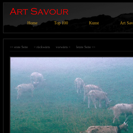
Home
Top 100
Kunst
Art Sa
<< erste Seite
< rückwärts
vorwärts >
letzte Seite >>