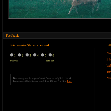
Feedback
Bit
Bitte bewerten Sie das Kunstwerk
Na
1
2
3
4
5
6
E-M
schlecht
sehr gut
We
Tite
Nac
Bewertung nur für angemeldetet Benutzer möglich. Um ein
hier
kostenloses Gäste-Konto zu eröffnen klicken Sie bitte
.