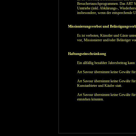
Besuchertauschprogrammen. Das ART SAVO
Umtriebe (inkl. Abklärungs-, Wiederhe
insbesondere, wenn der entsprechende Us
Missionierungsverbot und Belästigungsver
Es ist verboten, Künstler und Gäste unte
vor, Missionierer und/oder Belästiger vo
Haftungseinschränkung
Ein allfällig bezahlter Jahresbeitrag ka
Art Savour übernimmt keine Gewähr für die
Art Savour übernimmt keine Gewähr für 
Kunstanbieter und Käufer statt.
Art Savour übernimmt keine Gewähr für S
entstehen könnten.