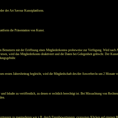
der der Art Savour Kunstplattform.
lattform die Präsentation von Kunst.
llen Benutzern mit der Eröffnung eines Mitgliederkontos probeweise zur Verfügung. Wird nach A
wiesen, wird das Mitgliederkonto deaktiviert und die Daten bei Gelegenheit gelöscht. Der Kunst
tlungsgebühr.
n ersten Jahresbeitrag begleicht, wird die Mitgliedschaft des/der Anwerber/in um 2 Monate ve
 und Inhalte zu veröffentlich, zu denen er rechtlich berechtigt ist. Bei Missachtung von Rechten 
den.
ertungen zu manipulieren wie z.B. durch Eigenbewertungen, exzessives Klicken auf eigenen B