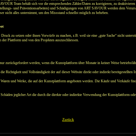
UR Team behält sich vor die entsprechenden Zähler/Daten zu korrigieren, zu deaktivieren o
rstellungs- und Präventionsarbeiten) und Schädigungen von ART SAVOUR werden dem Verursac
er nicht alles unternimmt, um den Missstand schnellst möglich zu beheben.
bot
r Druck zu setzen oder ihnen Vorwürfe zu machen, z.B. weil sie eine „gute Sache“ nicht unterst
n der Plattform und von den Projekten auszuschliessen.
nn nur zurückgefordert werden, wenn die Kunstplattform über Monate in keiner Weise betriebsfäh
 Richtigkeit und Vollständigkeit der auf dieser Website direkt oder indirekt bereitgestellten 
Waren und Werke, die auf der Kunstplattform angeboten werden. Die Käufe und Verkäufe find
chäden jeglicher Art die durch die direkte oder indirekte Verwendung der Kunstplattform ode
Zurück