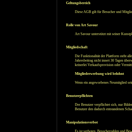
Geltungsbereich
Diese AGB gilt für Besucher und Mitglie
Rolle von Art Savour
Art Savour unterstützt mit seiner Kunstp
Mitgliedschaft
Die Funktionalität der Plattform steht a
Jahresbeitrag nicht innert 30 Tagen über
keinerlei Verkaufsprovision oder Vermit
Mitgliederwerbung wird belohnt
Wenn ein angeworbenes Neumitglied seine
Benutzerpflichten
Der Benutzer verpflichtet sich, nur Bilder
Benutzer den dadurch entstandenen Scha
Manipulationsverbot
Es ist verboten, Besucherzahlen und Bew