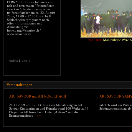
FERNZIEL: Kunstschaffende von
nah und fern malen / fotografieren
/ werken / plaudern / entspannen
im Freiluftatelier am ca. 22. August
20nn, 14:00 – 17:00 Uhr (Ort &
Schlechtwetterprogramm noch
offen) Informationen und
Anmeldung via
irene.varga@sunrise.ch /
www.artsavour.ch
Ron Hurst
Manipulierte Ware #
Anlass
1
von
1
Veranstaltungen
ART SAVOUR und AH RORSCHACH
ART SAVOUR SAM
20.11.2009 – 5.1.2013: Alle zwei Monate zeigten Art
Jährlich wird ein Park z
Savour Künstlerinnen und Künstler rund 100 Werke auf 4
Schönwettersamstag 
Etagen im AH Rorschach. Unter „Anlässe“ sind die
Erinnerungsfotos.
>>>