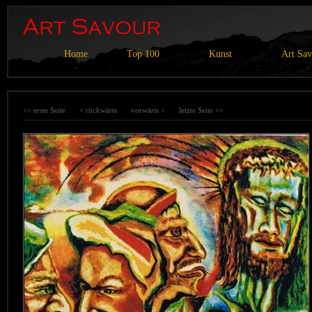
Home
Top 100
Kunst
Art Sa
<< erste Seite
< rückwärts
vorwärts >
letzte Seite >>