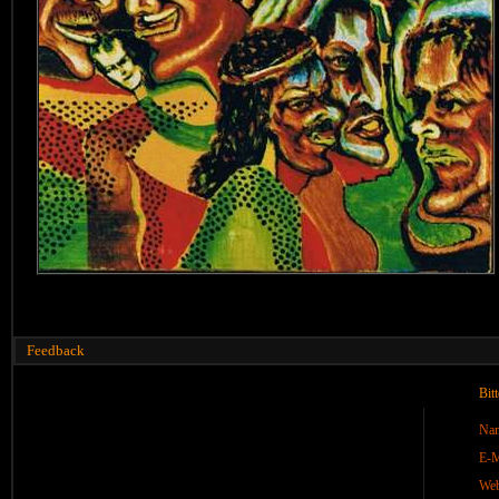
Feedback
Bit
Na
E-M
We