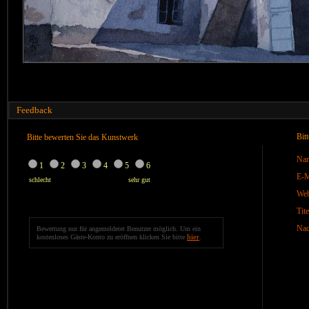
Feedback
Bit
Bitte bewerten Sie das Kunstwerk
Na
1
2
3
4
5
6
E-M
schlecht
sehr gut
We
Tite
Nac
Bewertung nur für angemeldetet Benutzer möglich. Um ein
hier
kostenloses Gäste-Konto zu eröffnen klicken Sie bitte
.