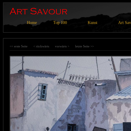
Home
Top 100
Kunst
Art Sa
<< erste Seite
< rückwärts
vorwärts >
letzte Seite >>