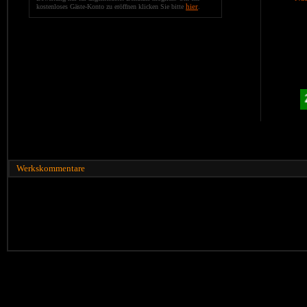
hier
kostenloses Gäste-Konto zu eröffnen klicken Sie bitte
.
Werkskommentare