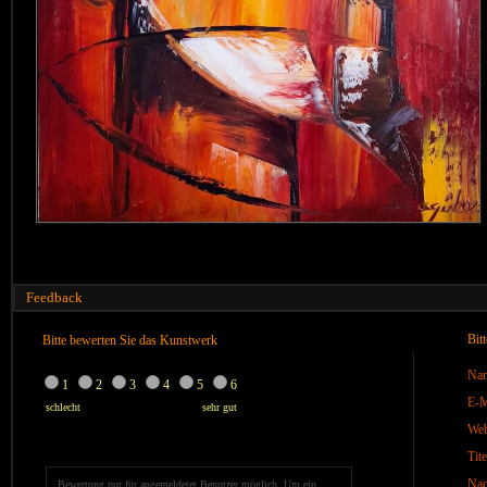
Feedback
Bit
Bitte bewerten Sie das Kunstwerk
Na
1
2
3
4
5
6
E-M
schlecht
sehr gut
We
Tite
Nac
Bewertung nur für angemeldetet Benutzer möglich. Um ein