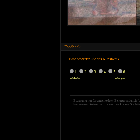
Feedback
Bitte bewerten Sie das Kunstwerk
1
2
3
4
5
6
schlecht
sehr gut
Bewertung nur für angemeldetet Benutzer möglich. 
kostenloses Gäste-Konto zu eröffnen klicken Sie bit