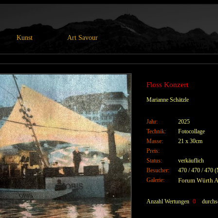
Kunst
Art Savour
Floss Konzert
Marianne Schätzle
Jahr:
2025
Technik:
Fotocollage
Masse:
21 x 30cm
Preis:
Status:
verkäuflich
Besucher:
470 / 470 / 470 
Galerie:
Forum Würth A
Anzahl Wertungen
0
durchsc