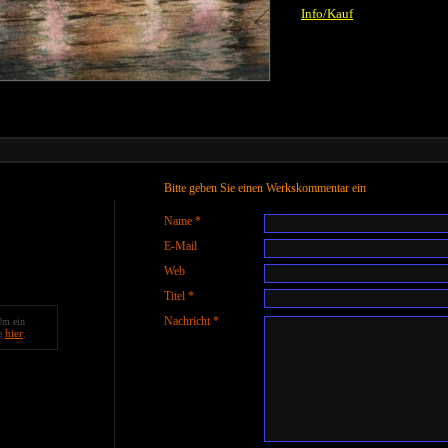
Info/Kauf
Bitte geben Sie einen Werkskommentar ein
Name *
E-Mail
Web
Titel *
Nachricht *
Um ein
hier
te
.