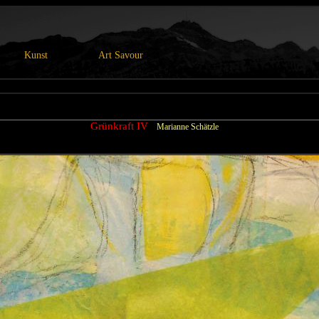
Kunst
Art Savour
Grünkraft IV
Marianne Schätzle