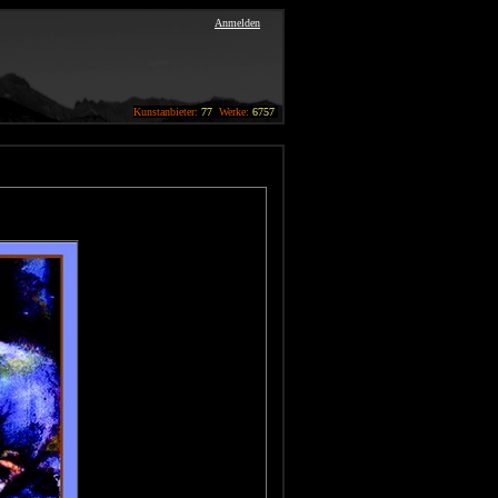
Anmelden
Kunstanbieter:
77
Werke:
6757