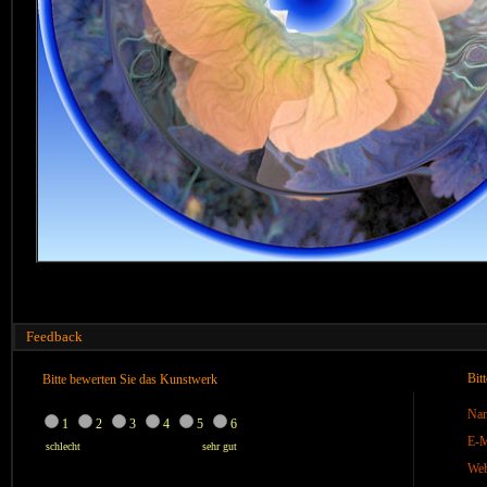
Feedback
Bit
Bitte bewerten Sie das Kunstwerk
Na
1
2
3
4
5
6
E-M
schlecht
sehr gut
We