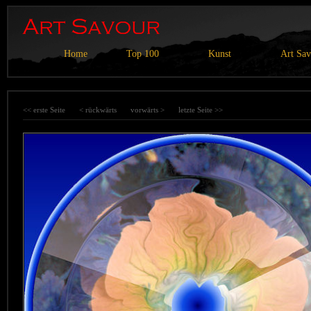
Home
Top 100
Kunst
Art Sa
<< erste Seite
< rückwärts
vorwärts >
letzte Seite >>