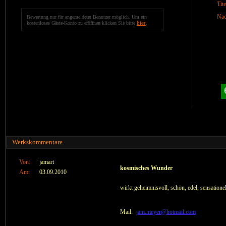
Tite
Nac
Bewertung nur für angemeldetet Benutzer möglich. Um ein
hier
kostenloses Gäste-Konto zu eröffnen klicken Sie bitte
.
Werkskommentare
Von:
jamart
kosmisches Wunder
Am:
03.09.2010
wirkt geheimnisvoll, schön, edel, sensatione
Mail:
jam.meyer@hotmail.com