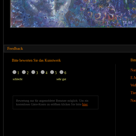
Feedback
Bit
Bitte bewerten Sie das Kunstwerk
Na
1
2
3
4
5
6
E-M
schlecht
sehr gut
We
Tite
Nac
Bewertung nur für angemeldetet Benutzer möglich. Um ein
hier
kostenloses Gäste-Konto zu eröffnen klicken Sie bitte
.