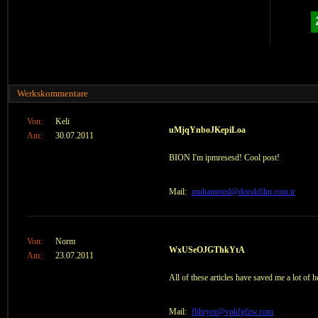
Werkskommentare
Von:
Keli
uMjqYnboJKepiLoa
Am:
30.07.2011
BION I'm ipmresesd! Cool post!
Mail:
muhammed@dorukfilm.com.tr
Von:
Norm
WxUSeOJGThkYtA
Am:
23.07.2011
All of these articles have saved me a lot of 
Mail:
flihryez@vpkfgfzw.com