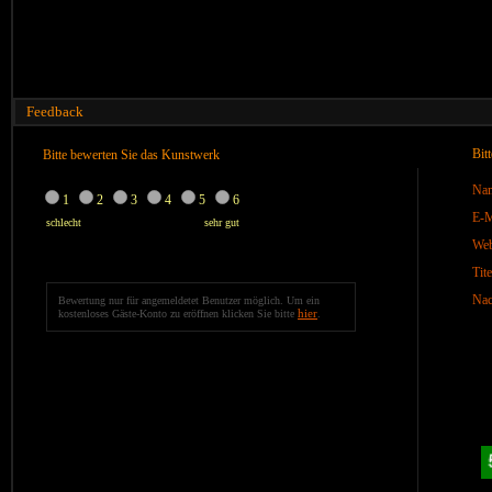
Feedback
Bit
Bitte bewerten Sie das Kunstwerk
Na
1
2
3
4
5
6
E-M
schlecht
sehr gut
We
Tite
Nac
Bewertung nur für angemeldetet Benutzer möglich. Um ein
hier
kostenloses Gäste-Konto zu eröffnen klicken Sie bitte
.