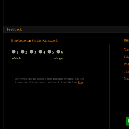
Feedback
Bit
Bitte bewerten Sie das Kunstwerk
Na
1
2
3
4
5
6
E-M
schlecht
sehr gut
We
Tite
Nac
Bewertung nur für angemeldetet Benutzer möglich. Um ein
hier
kostenloses Gäste-Konto zu eröffnen klicken Sie bitte
.